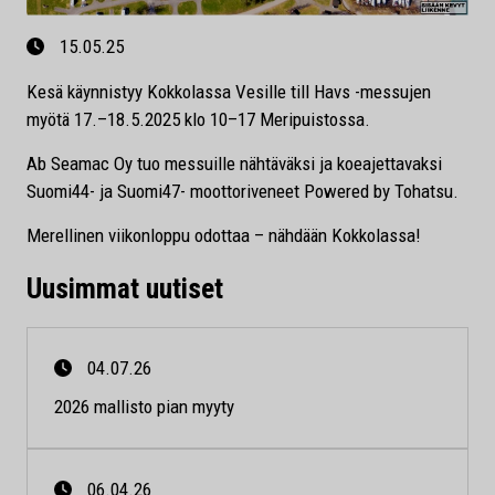
15.05.25
Kesä käynnistyy Kokkolassa Vesille till Havs -messujen
myötä 17.–18.5.2025 klo 10–17 Meripuistossa.
Ab Seamac Oy tuo messuille nähtäväksi ja koeajettavaksi
Suomi44- ja Suomi47- moottoriveneet Powered by Tohatsu.
Merellinen viikonloppu odottaa – nähdään Kokkolassa!
Uusimmat uutiset
04.07.26
2026 mallisto pian myyty
06.04.26