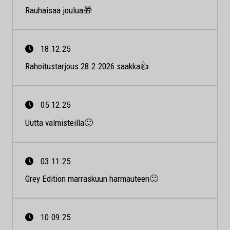
Rauhaisaa joulua🎁
18.12.25
Rahoitustarjous 28.2.2026 saakka👍
05.12.25
Uutta valmisteilla🙂
03.11.25
Grey Edition marraskuun harmauteen🙂
10.09.25