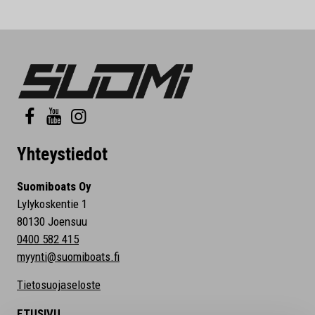
Yhteystiedot
Suomiboats Oy
Lylykoskentie 1
80130 Joensuu
0400 582 415
myynti@suomiboats.fi
Tietosuojaseloste
ETUSIVU