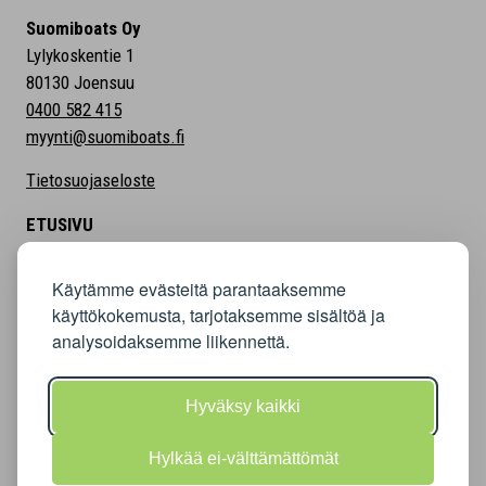
Suomiboats Oy
Lylykoskentie 1
80130 Joensuu
0400 582 415
myynti@suomiboats.fi
Tietosuojaseloste
ETUSIVU
MALLISTO
Käytämme evästeitä parantaaksemme
HINNASTO
käyttökokemusta, tarjotaksemme sisältöä ja
RAHOITUS
analysoidaksemme liikennettä.
UUTISET
MEISTÄ
Hyväksy kaikki
YHTEYSTIEDOT
VIDEOT
Hylkää ei-välttämättömät