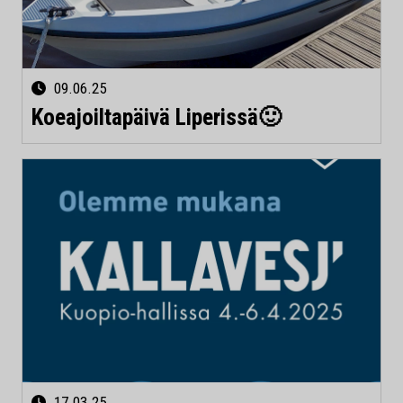
09.06.25
Koeajoiltapäivä Liperissä🙂
17.03.25