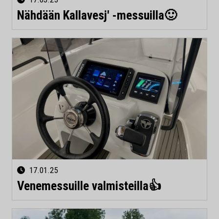
Nähdään Kallavesj' -messuilla🙂
17.01.25
Venemessuille valmisteilla👍