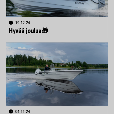
19.12.24
Hyvää joulua🎁
04.11.24