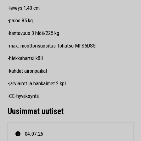
-leveys 1,40 cm
-paino 85 kg
-kantavuus 3 hlöä/225 kg
-max. moottorisuositus Tohatsu MFS5DSS
-hiekkahartsi köli
-kahdet aironpaikat
-järviairot ja hankaimet 2 kpl
-CE-hyväksyntä
Uusimmat uutiset
04.07.26