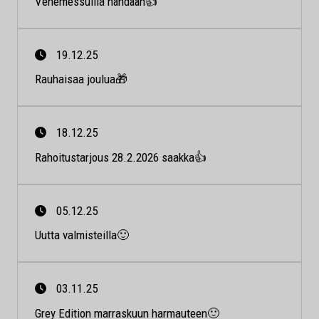
Venemessuilla nähdään👍
19.12.25
Rauhaisaa joulua🎁
18.12.25
Rahoitustarjous 28.2.2026 saakka👍
05.12.25
Uutta valmisteilla🙂
03.11.25
Grey Edition marraskuun harmauteen🙂