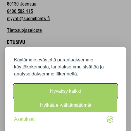
80130 Joensuu
0400 582 415
myynti@suomiboats.fi
Tietosuojaseloste
ETUSIVU
MALLISTO
Käytämme evästeitä parantaaksemme
HINNASTO
käyttökokemusta, tarjotaksemme sisältöä ja
RAHOITUS
analysoidaksemme liikennettä.
UUTISET
MEISTÄ
Hyväksy kaikki
YHTEYSTIEDOT
VIDEOT
Hylkää ei-välttämättömät
Asetukset