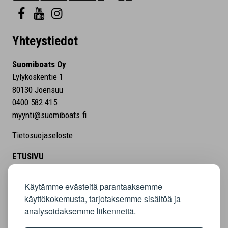
Yhteystiedot
Suomiboats Oy
Lylykoskentie 1
80130 Joensuu
0400 582 415
myynti@suomiboats.fi
Tietosuojaseloste
ETUSIVU
MALLISTO
Käytämme evästeitä parantaaksemme
HINNASTO
käyttökokemusta, tarjotaksemme sisältöä ja
RAHOITUS
analysoidaksemme liikennettä.
UUTISET